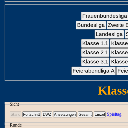
Frauenbundesliga
Bundesliga
Zweite 
Landesliga
Klasse 1.1
Klasse
Klasse 2.1
Klasse
Klasse 3.1
Klasse
Feierabendliga A
Feie
Klass
Sicht
Spieltag
Runde