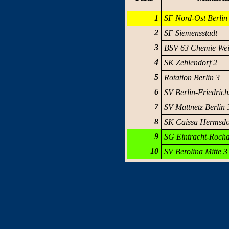
1
SF Nord-Ost Berlin
2
SF Siemensstadt
3
BSV 63 Chemie Wei
4
SK Zehlendorf 2
5
Rotation Berlin 3
6
SV Berlin-Friedrich
7
SV Mattnetz Berlin 
8
SK Caissa Hermsdo
9
SG Eintracht-Roch
10
SV Berolina Mitte 3