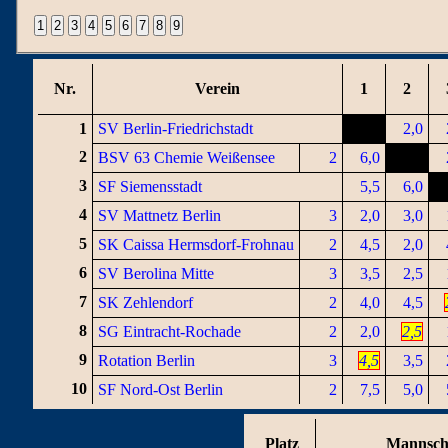
Nr.
Verein
1
2
1
SV Berlin-Friedrichstadt
2,0
2
BSV 63 Chemie Weißensee
2
6,0
3
SF Siemensstadt
5,5
6,0
4
SV Mattnetz Berlin
3
2,0
3,0
5
SK Caissa Hermsdorf-Frohnau
2
4,5
2,0
6
SV Berolina Mitte
3
3,5
2,5
7
SK Zehlendorf
2
4,0
4,5
8
SG Eintracht-Rochade
2
2,0
2,5
9
Rotation Berlin
3
4,5
3,5
10
SF Nord-Ost Berlin
2
7,5
5,0
Platz
Mannsch