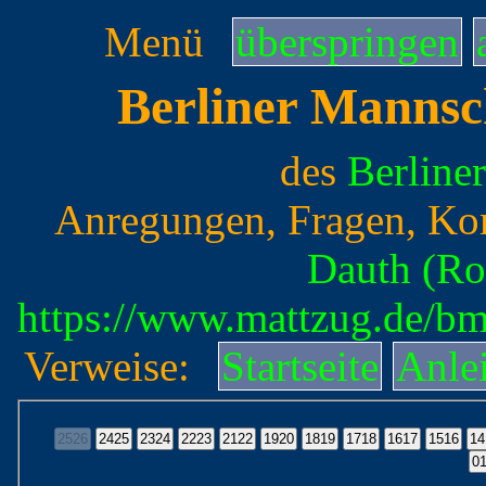
Menü
überspringen
Berliner Mannsc
des
Berline
Anregungen, Fragen, Ko
Dauth (Ro
https://www.mattzug.de/b
Verweise:
Startseite
Anle