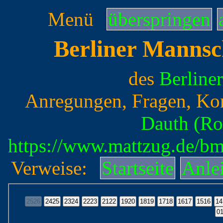
Menü
überspringen
Berliner Mannsc
des
Berline
Anregungen, Fragen, Ko
Dauth (Ro
https://www.mattzug.de/b
Verweise:
Startseite
Anle