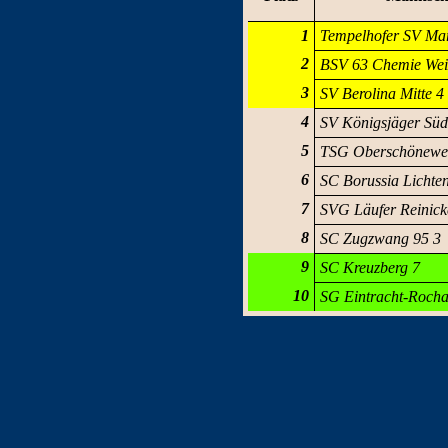
1
Tempelhofer SV Mar
2
BSV 63 Chemie Wei
3
SV Berolina Mitte 4
4
SV Königsjäger Süd
5
TSG Oberschönewe
6
SC Borussia Lichte
7
SVG Läufer Reinick
8
SC Zugzwang 95 3
9
SC Kreuzberg 7
10
SG Eintracht-Rocha