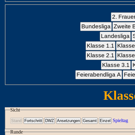
2. Fraue
Bundesliga
Zweite 
Landesliga
Klasse 1.1
Klasse
Klasse 2.1
Klasse
Klasse 3.1
Feierabendliga A
Feie
Klass
Sicht
Spieltag
Runde