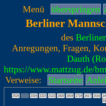
Menü
überspringen
Berliner Mannsc
des
Berline
Anregungen, Fragen, Ko
Dauth (Ro
https://www.mattzug.de/b
Verweise:
Startseite
Anle