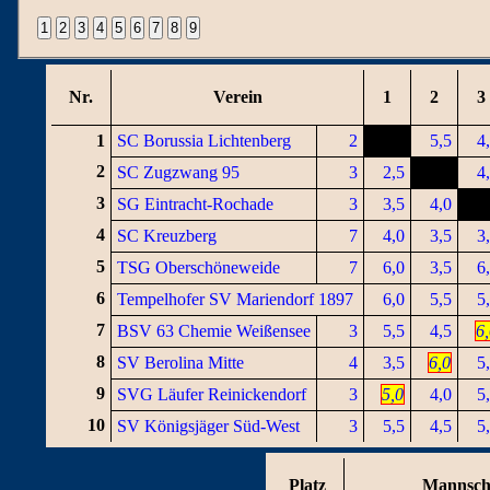
Nr.
Verein
1
2
3
1
SC Borussia Lichtenberg
2
5,5
4
2
SC Zugzwang 95
3
2,5
4
3
SG Eintracht-Rochade
3
3,5
4,0
4
SC Kreuzberg
7
4,0
3,5
3
5
TSG Oberschöneweide
7
6,0
3,5
6
6
Tempelhofer SV Mariendorf 1897
6,0
5,5
5
7
BSV 63 Chemie Weißensee
3
5,5
4,5
6
8
SV Berolina Mitte
4
3,5
6,0
5
9
SVG Läufer Reinickendorf
3
5,0
4,0
5
10
SV Königsjäger Süd-West
3
5,5
4,5
5
Platz
Mannsch