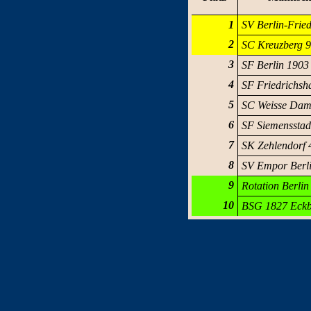
1
SV Berlin-Fried
2
SC Kreuzberg 
3
SF Berlin 1903
4
SF Friedrichsh
5
SC Weisse Dam
6
SF Siemensstad
7
SK Zehlendorf 
8
SV Empor Berli
9
Rotation Berlin
10
BSG 1827 Eckb