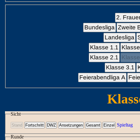
2. Fraue
Bundesliga
Zweite 
Landesliga
Klasse 1.1
Klasse
Klasse 2.1
Klasse
Klasse 3.1
Feierabendliga A
Feie
Klass
Sicht
Spieltag
Runde