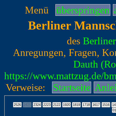
Menü
überspringen
Berliner Mannsc
des
Berline
Anregungen, Fragen, Ko
Dauth (Ro
https://www.mattzug.de/b
Verweise:
Startseite
Anle