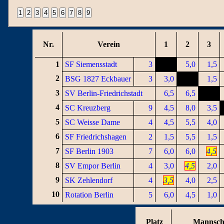
Nr.
Verein
1
2
3
1
SF Siemensstadt
3
5,0
1,5
2
BSG 1827 Eckbauer
3
3,0
1,5
3
SV Berlin-Friedrichstadt
6,5
6,5
4
SC Kreuzberg
9
4,5
8,0
3,5
5
SC Weisse Dame
4
4,5
5,5
4,0
6
SF Friedrichshagen
2
1,5
5,5
1,5
7
SF Berlin 1903
7
6,0
6,0
4,5
8
SV Empor Berlin
4
3,0
4,5
2,0
9
SK Zehlendorf
4
3,5
4,0
2,5
10
Rotation Berlin
5
6,0
4,5
1,0
Platz
Mannsch