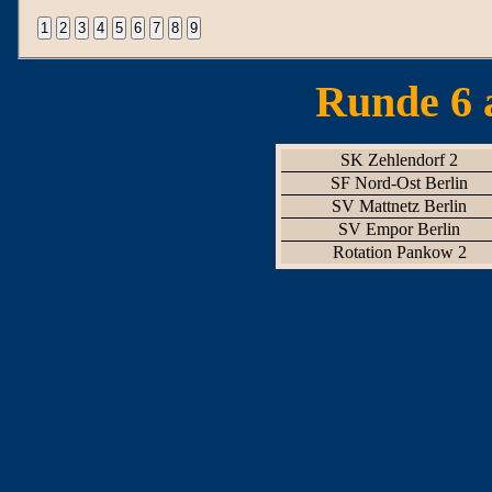
Runde 6 
SK Zehlendorf 2
SF Nord-Ost Berlin
SV Mattnetz Berlin
SV Empor Berlin
Rotation Pankow 2