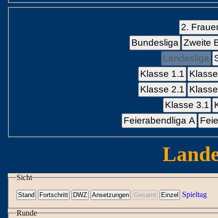
2. Fraue
Bundesliga
Zweite 
Landesliga
Klasse 1.1
Klasse
Klasse 2.1
Klasse
Klasse 3.1
Feierabendliga A
Feie
Lande
Sicht
Spieltag
Runde