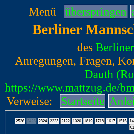
Menü
überspringen
Berliner Mannsc
des
Berline
Anregungen, Fragen, Ko
Dauth (Ro
https://www.mattzug.de/b
Verweise:
Startseite
Anle