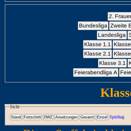
2. Fraue
Bundesliga
Zweite 
Landesliga
Klasse 1.1
Klasse
Klasse 2.1
Klasse
Klasse 3.1
Feierabendliga A
Feie
Klass
Sicht
Spieltag