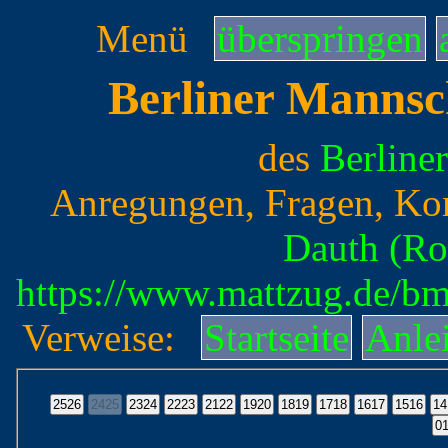
Menü
überspringen
Berliner Mannsc
des
Berline
Anregungen, Fragen, Ko
Dauth (Ro
https://www.mattzug.de/b
Verweise:
Startseite
Anle