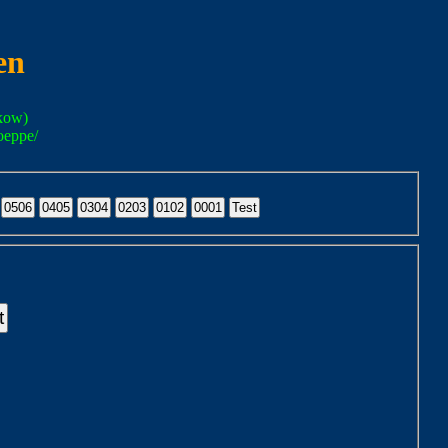
en
kow)
oeppe/
t