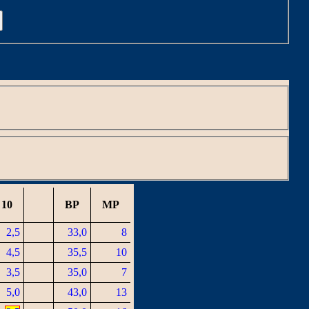
C
10
BP
MP
2,5
33,0
8
4,5
35,5
10
3,5
35,0
7
5,0
43,0
13