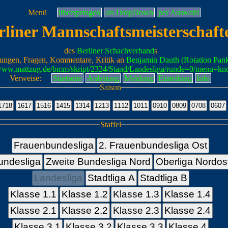
Menü
überspringen
als DropDown
per Auswahl
rliner Mannschaftsmeisterschaft
des
Berliner Schachverband
s
ungen, Fragen, Kommentare, Kritik an
Benjamin Dauth (Rotation Pan
/www.mattzug.de/bmm/skript/2324/Stand/Landesliga/runde=0/menu=kn
Verweise:
Startseite
Anleitung
Meldung
Einteilung
Info
Saison
Staffel
Frauenbundesliga
2. Frauenbundesliga Ost
undesliga
Zweite Bundesliga Nord
Oberliga Nordos
Landesliga
Stadtliga A
Stadtliga B
Klasse 1.1
Klasse 1.2
Klasse 1.3
Klasse 1.4
Klasse 2.1
Klasse 2.2
Klasse 2.3
Klasse 2.4
Klasse 3.1
Klasse 3.2
Klasse 3.3
Klasse 4