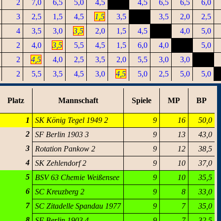
2
7,0
6,5
5,0
4,5
4,5
6,5
6,5
6,0
3
2,5
1,5
4,5
1,5
3,5
3,5
2,0
2,5
4
3,5
3,0
3,5
2,0
1,5
4,5
4,0
5,0
2
4,0
3,5
5,5
4,5
1,5
6,0
4,0
5,0
2
4,5
4,0
2,5
3,5
2,0
5,5
3,0
3,0
2
5,5
3,5
4,5
3,0
4,5
5,0
2,5
5,0
5,0
Platz
Mannschaft
Spiele
MP
BP
1
SK König Tegel 1949 2
9
16
50,0
2
SF Berlin 1903 3
9
13
43,0
3
Rotation Pankow 2
9
12
38,5
4
SK Zehlendorf 2
9
10
37,0
5
BSV 63 Chemie Weißensee
9
10
35,5
6
SC Kreuzberg 2
9
8
33,0
7
SC Zitadelle Spandau 1977
9
7
35,0
8
SF Berlin 1903 4
9
7
32,5