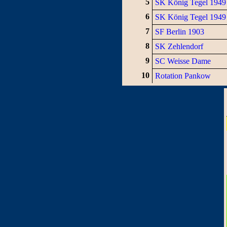
5
SK König Tegel 1949
6
SK König Tegel 1949
7
SF Berlin 1903
8
SK Zehlendorf
9
SC Weisse Dame
10
Rotation Pankow