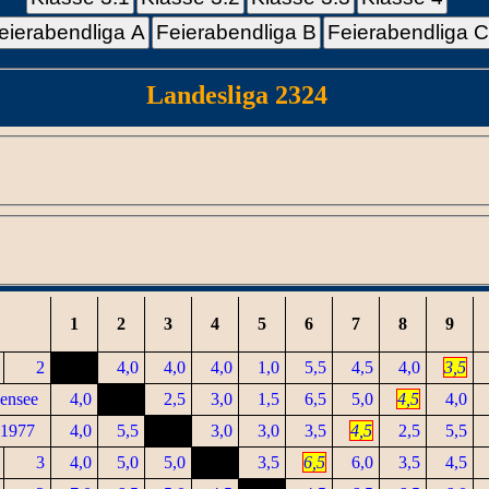
eierabendliga A
Feierabendliga B
Feierabendliga 
Landesliga 2324
1
2
3
4
5
6
7
8
9
2
4,0
4,0
4,0
1,0
5,5
4,5
4,0
3,5
ensee
4,0
2,5
3,0
1,5
6,5
5,0
4,5
4,0
 1977
4,0
5,5
3,0
3,0
3,5
4,5
2,5
5,5
3
4,0
5,0
5,0
3,5
6,5
6,0
3,5
4,5