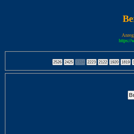
Be
Anreg
https:/
B