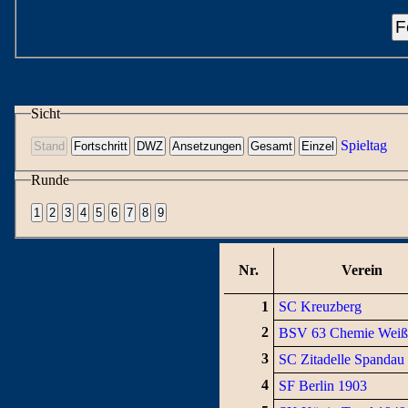
F
Sicht
Spieltag
Runde
Nr.
Verein
1
SC Kreuzberg
2
BSV 63 Chemie Weiß
3
SC Zitadelle Spandau
4
SF Berlin 1903