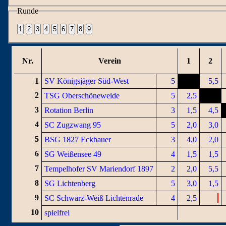
Runde
Nr.
Verein
1
2
1
SV Königsjäger Süd-West
5
5,5
2
TSG Oberschöneweide
5
2,5
3
Rotation Berlin
3
1,5
4,5
4
SC Zugzwang 95
5
2,0
3,0
5
BSG 1827 Eckbauer
3
4,0
2,0
6
SG Weißensee 49
4
1,5
1,5
7
Tempelhofer SV Mariendorf 1897
2
2,0
5,5
8
SG Lichtenberg
5
3,0
1,5
9
SC Schwarz-Weiß Lichtenrade
4
2,5
10
spielfrei