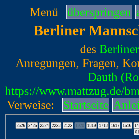
Menü
überspringen
Berliner Mannsc
des
Berline
Anregungen, Fragen, Ko
Dauth (Ro
https://www.mattzug.de/b
Verweise:
Startseite
Anle