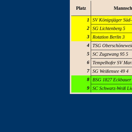
Platz
Mannsch
1
SV Königsjäger Süd-
2
SG Lichtenberg 5
3
Rotation Berlin 3
4
TSG Oberschönewei
5
SC Zugzwang 95 5
6
Tempelhofer SV Mari
7
SG Weißensee 49 4
8
BSG 1827 Eckbauer
9
SC Schwarz-Weiß Li