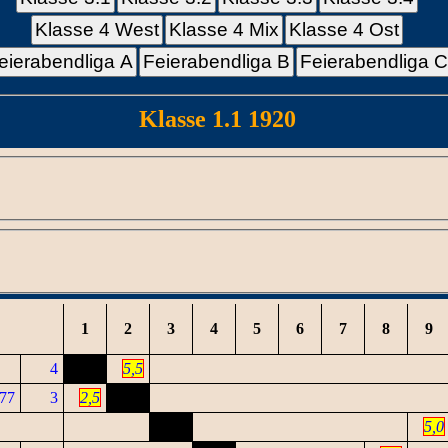
Klasse 4 West
Klasse 4 Mix
Klasse 4 Ost
eierabendliga A
Feierabendliga B
Feierabendliga 
Klasse 1.1 1920
1
2
3
4
5
6
7
8
9
4
5,5
977
3
2,5
5,0