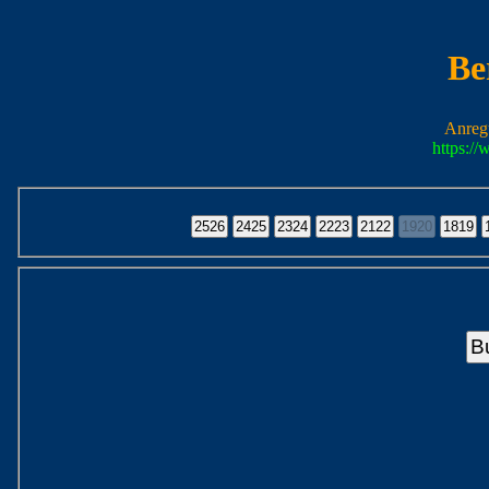
Be
Anreg
https:/
B