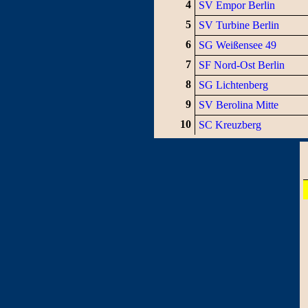
4
SV Empor Berlin
5
SV Turbine Berlin
6
SG Weißensee 49
7
SF Nord-Ost Berlin
8
SG Lichtenberg
9
SV Berolina Mitte
10
SC Kreuzberg