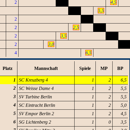
2
4,5
5,5
2
2
2,5
2
3,5
2
3,0
4
6,5
Platz
Mannschaft
Spiele
MP
BP
1
SC Kreuzberg 4
1
2
6,5
2
SC Weisse Dame 4
1
2
5,5
3
SV Turbine Berlin
1
2
5,5
4
SC Eintracht Berlin
1
2
5,0
5
SV Empor Berlin 2
1
2
4,5
6
SG Lichtenberg 2
1
0
3,5