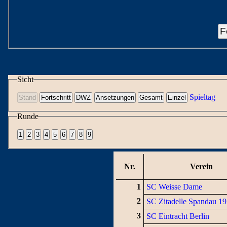
F
Sicht
Spieltag
Runde
Nr.
Verein
1
SC Weisse Dame
2
SC Zitadelle Spandau 1
3
SC Eintracht Berlin