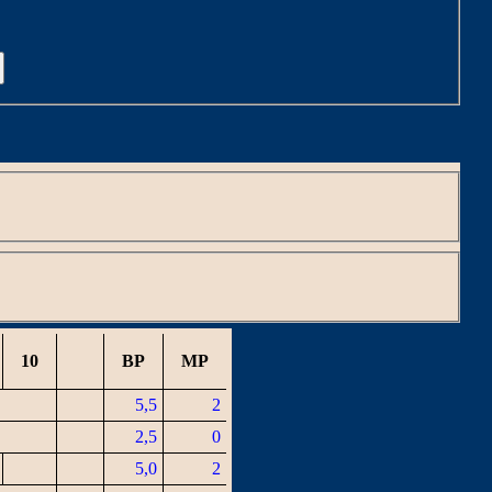
C
10
BP
MP
5,5
2
2,5
0
5,0
2