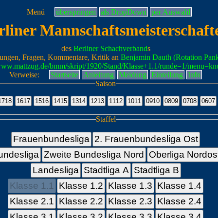
Menü
überspringen
als DropDown
per Auswahl
rliner Mannschaftsmeisterschaft
des
Berliner Schachverband
s
ungen, Fragen, Kommentare, Kritik an
Benjamin Dauth (Rotation Pan
/www.mattzug.de/bmm/skript/1920/Stand/Klasse+1.1/runde=1/menu=kn
Verweise:
Startseite
Anleitung
Meldung
Einteilung
Info
Saison
Staffel
Frauenbundesliga
2. Frauenbundesliga Ost
undesliga
Zweite Bundesliga Nord
Oberliga Nordos
Landesliga
Stadtliga A
Stadtliga B
Klasse 1.1
Klasse 1.2
Klasse 1.3
Klasse 1.4
Klasse 2.1
Klasse 2.2
Klasse 2.3
Klasse 2.4
Klasse 3.1
Klasse 3.2
Klasse 3.3
Klasse 3.4