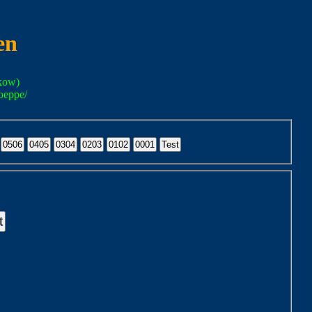
en
kow)
oeppe/
t