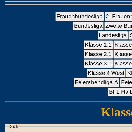
Frauenbundesliga
2. Frauen
Bundesliga
Zweite Bu
Landesliga
Klasse 1.1
Klasse
Klasse 2.1
Klasse
Klasse 3.1
Klasse
Klasse 4 West
K
Feierabendliga A
Feie
BFL Halb
Klass
Sicht