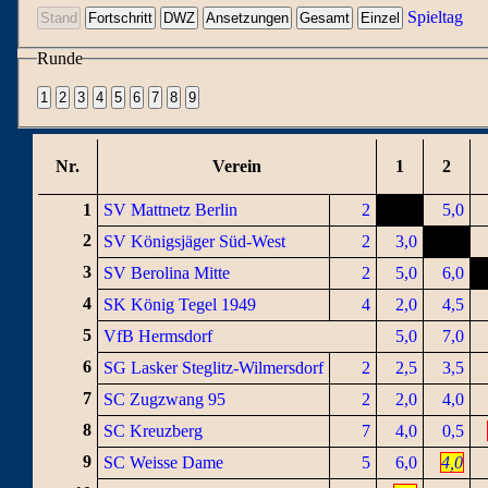
Spieltag
Runde
Nr.
Verein
1
2
1
SV Mattnetz Berlin
2
5,0
2
SV Königsjäger Süd-West
2
3,0
3
SV Berolina Mitte
2
5,0
6,0
4
SK König Tegel 1949
4
2,0
4,5
5
VfB Hermsdorf
5,0
7,0
6
SG Lasker Steglitz-Wilmersdorf
2
2,5
3,5
7
SC Zugzwang 95
2
2,0
4,0
8
SC Kreuzberg
7
4,0
0,5
9
SC Weisse Dame
5
6,0
4,0