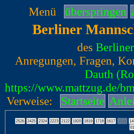
Menü
überspringen
Berliner Mannsc
des
Berline
Anregungen, Fragen, Ko
Dauth (Ro
https://www.mattzug.de/b
Verweise:
Startseite
Anle