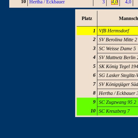
10
Hertha / Eckbauer
3
4,0
4,0
Platz
Mannsch
1
VfB Hermsdorf
2
SV Berolina Mitte 2
3
SC Weisse Dame 5
4
SV Mattnetz Berlin 
5
SK König Tegel 19
6
SG Lasker Steglitz-
7
SV Königsjäger Süd
8
Hertha / Eckbauer 
9
SC Zugzwang 95 2
10
SC Kreuzberg 7