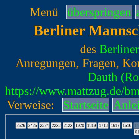
Menü
überspringen
Berliner Mannsc
des
Berline
Anregungen, Fragen, Ko
Dauth (Ro
https://www.mattzug.de/b
Verweise:
Startseite
Anle