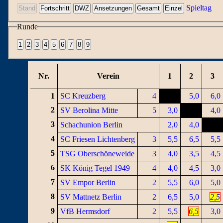
Spieltag
Runde
Nr.
Verein
1
2
3
1
SC Kreuzberg
4
5,0
6,0
2
SV Berolina Mitte
5
3,0
4,0
3
Schachunion Berlin
2,0
4,0
4
SC Friesen Lichtenberg
3
5,5
6,5
5,5
5
TSG Oberschöneweide
3
4,0
3,5
4,5
6
SK König Tegel 1949
4
4,0
4,5
3,0
7
SV Empor Berlin
2
5,5
6,0
5,0
8
SV Mattnetz Berlin
2
6,5
5,0
2,5
9
VfB Hermsdorf
2
5,5
6,5
3,0