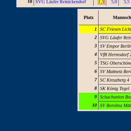
10
SVG Läufer Reinickendorf
1,5
5,0
5,5
Platz
Mannsch
1
SC Friesen Lich
2
SVG Läufer Rein
3
SV Empor Berli
4
VfB Hermsdorf 
5
TSG Oberschön
6
SV Mattnetz Berl
7
SC Kreuzberg 4
8
SK König Tegel 
9
Schachunion Ber
10
SV Berolina Mitt