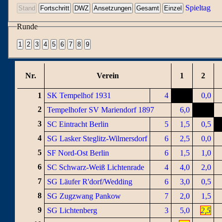
Spieltag
Runde
Nr.
Verein
1
2
1
SK Tempelhof 1931
4
0,0
2
Tempelhofer SV Mariendorf 1897
6,0
3
SC Eintracht Berlin
5
1,5
0,5
4
SG Lasker Steglitz-Wilmersdorf
6
2,5
0,0
5
SF Nord-Ost Berlin
6
1,5
1,0
6
SC Schwarz-Weiß Lichtenrade
4
4,0
2,0
7
SG Läufer R'dorf/Wedding
6
3,0
0,5
8
SG Zugzwang Pankow
7
2,0
1,5
9
SG Lichtenberg
3
5,0
2,5