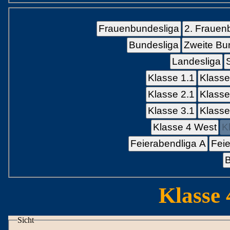
Frauenbundesliga
2. Frauen
Bundesliga
Zweite Bu
Landesliga
Klasse 1.1
Klasse
Klasse 2.1
Klasse
Klasse 3.1
Klasse
Klasse 4 West
K
Feierabendliga A
Feie
B
Klasse 
Sicht