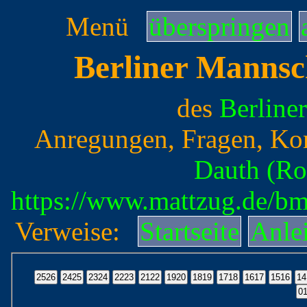
Menü
überspringen
Berliner Mannsc
des
Berline
Anregungen, Fragen, Ko
Dauth (Ro
https://www.mattzug.de/b
Verweise:
Startseite
Anle