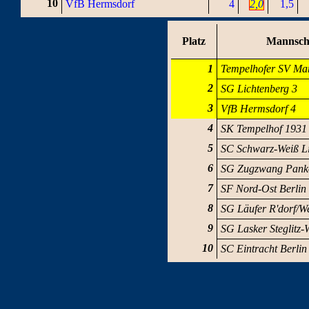
10
VfB Hermsdorf
4
2,0
1,5
Platz
Mannsch
1
Tempelhofer SV Mar
2
SG Lichtenberg 3
3
VfB Hermsdorf 4
4
SK Tempelhof 1931
5
SC Schwarz-Weiß Li
6
SG Zugzwang Pank
7
SF Nord-Ost Berlin
8
SG Läufer R'dorf/W
9
SG Lasker Steglitz-
10
SC Eintracht Berlin