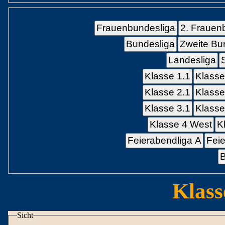
Frauenbundesliga
2. Frauen
Bundesliga
Zweite Bu
Landesliga
Klasse 1.1
Klasse
Klasse 2.1
Klasse
Klasse 3.1
Klasse
Klasse 4 West
K
Feierabendliga A
Feie
B
Klass
Sicht