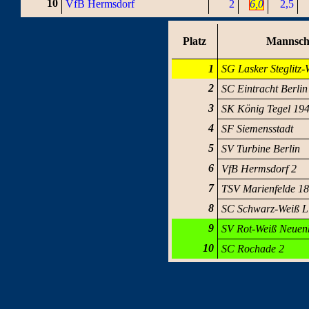
10
VfB Hermsdorf
2
6,0
2,5
Platz
Mannsch
1
SG Lasker Steglitz-
2
SC Eintracht Berlin
3
SK König Tegel 19
4
SF Siemensstadt
5
SV Turbine Berlin
6
VfB Hermsdorf 2
7
TSV Marienfelde 1
8
SC Schwarz-Weiß L
9
SV Rot-Weiß Neuen
10
SC Rochade 2