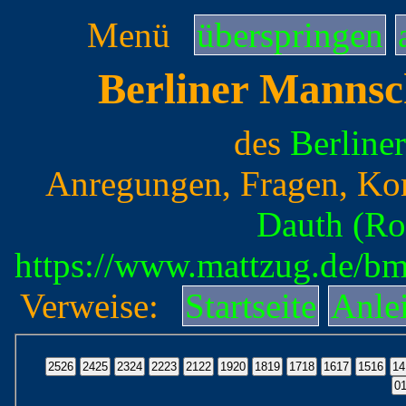
Menü
überspringen
Berliner Mannsc
des
Berline
Anregungen, Fragen, Ko
Dauth (Ro
https://www.mattzug.de/b
Verweise:
Startseite
Anle