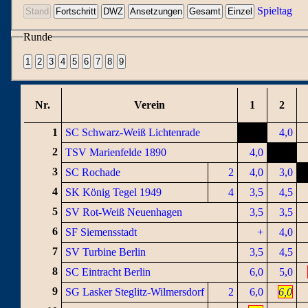
Spieltag
Runde
Nr.
Verein
1
2
1
SC Schwarz-Weiß Lichtenrade
4,0
2
TSV Marienfelde 1890
4,0
3
SC Rochade
2
4,0
3,0
4
SK König Tegel 1949
4
3,5
4,5
5
SV Rot-Weiß Neuenhagen
3,5
3,5
6
SF Siemensstadt
+
4,0
7
SV Turbine Berlin
3,5
4,5
8
SC Eintracht Berlin
6,0
5,0
9
SG Lasker Steglitz-Wilmersdorf
2
6,0
6,0