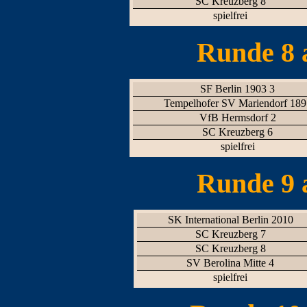
SC Kreuzberg 8
spielfrei
Runde 8 
SF Berlin 1903 3
Tempelhofer SV Mariendorf 189
VfB Hermsdorf 2
SC Kreuzberg 6
spielfrei
Runde 9 
SK International Berlin 2010
SC Kreuzberg 7
SC Kreuzberg 8
SV Berolina Mitte 4
spielfrei