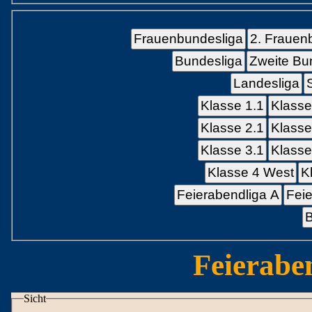
Frauenbundesliga
2. Frauen
Bundesliga
Zweite Bu
Landesliga
Klasse 1.1
Klasse
Klasse 2.1
Klasse
Klasse 3.1
Klasse
Klasse 4 West
K
Feierabendliga A
Feie
B
Feierabe
Sicht