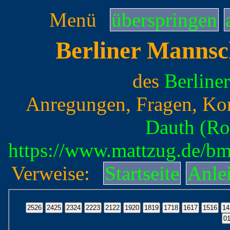
Menü
überspringen
Berliner Mannsc
des
Berline
Anregungen, Fragen, Ko
Dauth (Ro
https://www.mattzug.de/b
Verweise:
Startseite
Anle