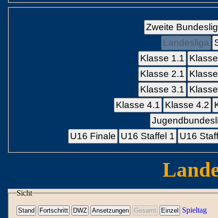
Zweite Bundesli
Landesliga
Klasse 1.1
Klasse
Klasse 2.1
Klasse
Klasse 3.1
Klasse
Klasse 4.1
Klasse 4.2
Jugendbundesli
U16 Finale
U16 Staffel 1
U16 Staff
Lande
Sicht
Spieltag