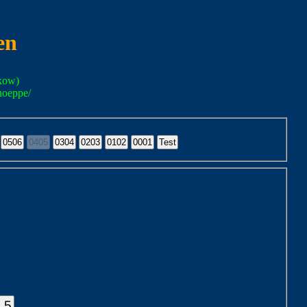
en
kow)
noeppe/
.5