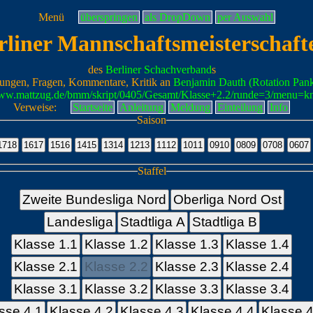
Menü
überspringen
als DropDown
per Auswahl
rliner Mannschaftsmeisterschaft
des
Berliner Schachverband
s
ungen, Fragen, Kommentare, Kritik an
Benjamin Dauth (Rotation Pan
www.mattzug.de/bmm/skript/0405/Gesamt/Klasse+2.2/runde=3/menu=k
Verweise:
Startseite
Anleitung
Meldung
Einteilung
Info
Saison
Staffel
Zweite Bundesliga Nord
Oberliga Nord Ost
Landesliga
Stadtliga A
Stadtliga B
Klasse 1.1
Klasse 1.2
Klasse 1.3
Klasse 1.4
Klasse 2.1
Klasse 2.2
Klasse 2.3
Klasse 2.4
Klasse 3.1
Klasse 3.2
Klasse 3.3
Klasse 3.4
sse 4.1
Klasse 4.2
Klasse 4.3
Klasse 4.4
Klasse 4