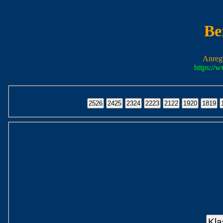
Be
Anreg
https://
Kla