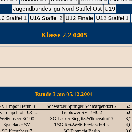
Jugendbundesliga Nord Staffel Ost
U19
6 Staffel 1
U16 Staffel 2
U12 Finale
U12 Staffel 1
Klasse 2.2 0405
Runde 3 am 05.12.2004
SV Empor Berlin 3
Schwarzer Springer Schmargendorf 2
6,5
K Tempelhof 1931 2
Treptower SV 1949 2
6,0
Weißenseer SC 90
SG Lasker Steglitz-Wilmersdorf 5
3,5
Spandauer SV
TSG Rot-Weiß Fredersdorf 3
4,0
SC Kreuzberg 7
SC Eintracht Berlin
3,0