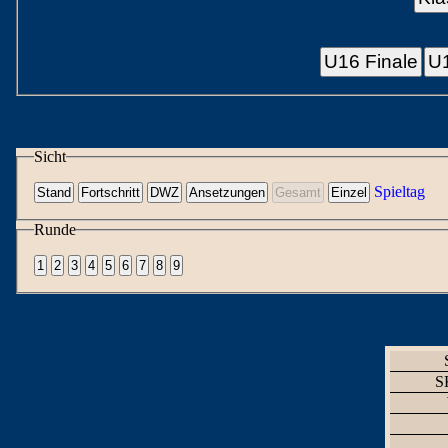
U16 Finale
U1
Sicht
Spieltag
Runde
S