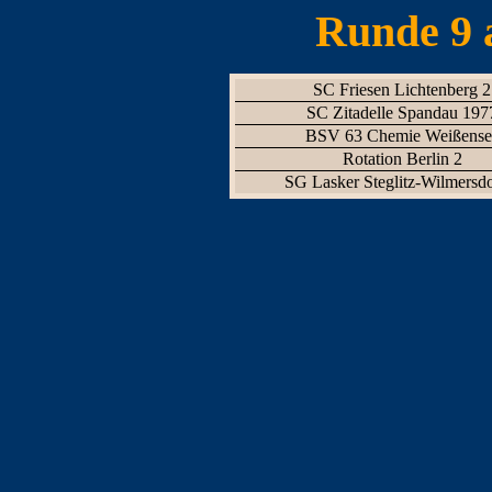
Runde 9 
SC Friesen Lichtenberg 2
SC Zitadelle Spandau 197
BSV 63 Chemie Weißense
Rotation Berlin 2
SG Lasker Steglitz-Wilmersdo