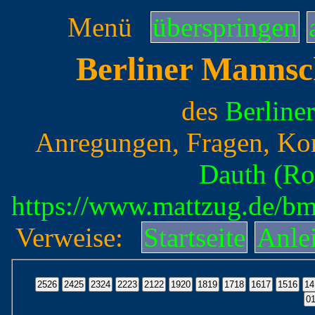
Menü
überspringen
Berliner Mannsc
des
Berline
Anregungen, Fragen, Ko
Dauth (Ro
https://www.mattzug.de/b
Verweise:
Startseite
Anle