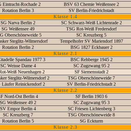
 Eintracht-Rochade 2
BSV 63 Chemie Weißensee 2
Rotation Berlin 3
SV Berlin-Friedrichstadt
Klasse 1.4
SG Narva Berlin 2
SC Schwarz-Weiß Lichtenrade 2
SG Weißensee 49
TSG Rot-Weiß Fredersdorf
G Oberschöneweide 5
SC Kreuzberg 5
sker Steglitz-Wilmersdorf
Tempelhofer SV Mariendorf 1897
Rotation Berlin 2
BSG 1827 Eckbauer 2
Klasse 2.1
itadelle Spandau 1977 3
BSC Rehberge 1945 2
SC Weisse Dame 4
SC Zugzwang 95 2
Rot-Weiß Neuenhagen 2
SF Siemensstadt 2
ker Steglitz-Wilmersdorf 2
TSG Oberschöneweide 7
Läufer Reinickendorf 2
SV Berlin-Friedrichstadt 2
Klasse 2.2
F Nord-Ost Berlin 4
SF Berlin 1903 6
SG Weißensee 49 2
SC Zugzwang 95 3
SV Empor Berlin 4
SC Friesen Lichtenberg 3
SC Kreuzberg 7
TSG Oberschöneweide 8
Rotation Berlin 5
SG Eckturm
Klasse 2.3