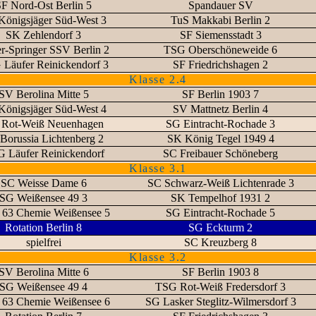
F Nord-Ost Berlin 5
Spandauer SV
Königsjäger Süd-West 3
TuS Makkabi Berlin 2
SK Zehlendorf 3
SF Siemensstadt 3
r-Springer SSV Berlin 2
TSG Oberschöneweide 6
Läufer Reinickendorf 3
SF Friedrichshagen 2
Klasse 2.4
SV Berolina Mitte 5
SF Berlin 1903 7
Königsjäger Süd-West 4
SV Mattnetz Berlin 4
Rot-Weiß Neuenhagen
SG Eintracht-Rochade 3
Borussia Lichtenberg 2
SK König Tegel 1949 4
 Läufer Reinickendorf
SC Freibauer Schöneberg
Klasse 3.1
SC Weisse Dame 6
SC Schwarz-Weiß Lichtenrade 3
SG Weißensee 49 3
SK Tempelhof 1931 2
63 Chemie Weißensee 5
SG Eintracht-Rochade 5
Rotation Berlin 8
SG Eckturm 2
spielfrei
SC Kreuzberg 8
Klasse 3.2
SV Berolina Mitte 6
SF Berlin 1903 8
SG Weißensee 49 4
TSG Rot-Weiß Fredersdorf 3
63 Chemie Weißensee 6
SG Lasker Steglitz-Wilmersdorf 3