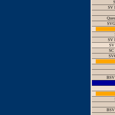
S
SV 
Quee
SVG 
SV 
SV 
SC 
SVG
BSV 
BSV 