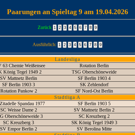
Paarungen an Spieltag 9 am 19.04.2026
Zurück
Ausführlich:
Landesliga
 63 Chemie Weißensee
Rotation Berlin
 König Tegel 1949 2
TSG Oberschöneweide
SV Mattnetz Berlin
SF Berlin 1903 4
SF Berlin 1903 3
SK Zehlendorf
Rotation Pankow 2
SF Nord-Ost Berlin
Stadtliga A
Zitadelle Spandau 1977
SF Berlin 1903 5
SC Weisse Dame 2
SV Mattnetz Berlin 2
G Oberschöneweide 3
SC Kreuzberg 2
SC Kreuzberg 3
SK König Tegel 1949 3
SV Empor Berlin 2
SV Berolina Mitte