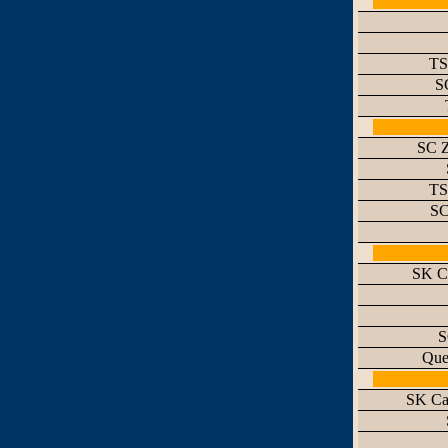
TS
S
SC Z
TS
SC
SK Ca
S
Que
SK Ca