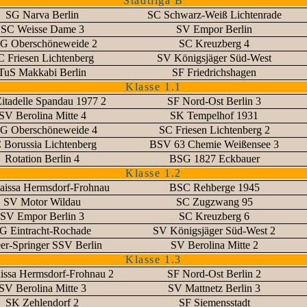
Stadtliga B
SG Narva Berlin
SC Schwarz-Weiß Lichtenrade
SC Weisse Dame 3
SV Empor Berlin
G Oberschöneweide 2
SC Kreuzberg 4
C Friesen Lichtenberg
SV Königsjäger Süd-West
TuS Makkabi Berlin
SF Friedrichshagen
Klasse 1.1
itadelle Spandau 1977 2
SF Nord-Ost Berlin 3
SV Berolina Mitte 4
SK Tempelhof 1931
G Oberschöneweide 4
SC Friesen Lichtenberg 2
 Borussia Lichtenberg
BSV 63 Chemie Weißensee 3
Rotation Berlin 4
BSG 1827 Eckbauer
Klasse 1.2
issa Hermsdorf-Frohnau
BSC Rehberge 1945
SV Motor Wildau
SC Zugzwang 95
SV Empor Berlin 3
SC Kreuzberg 6
G Eintracht-Rochade
SV Königsjäger Süd-West 2
er-Springer SSV Berlin
SV Berolina Mitte 2
Klasse 1.3
issa Hermsdorf-Frohnau 2
SF Nord-Ost Berlin 2
SV Berolina Mitte 3
SV Mattnetz Berlin 3
SK Zehlendorf 2
SF Siemensstadt