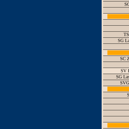
SG
TS
SG La
SC Z
SV 
SG Las
SVG 
S