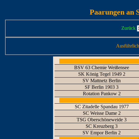
Paarungen an S
Zurück
Ausführlic
BSV 63 Chemie Weißensee
SK König Tegel 1949 2
SV Mattnetz Berlin
SF Berlin 1903 3
Rotation Pankow 2
SC Zitadelle Spandau 1977
SC Weisse Dame 2
TSG Oberschöneweide 3
SC Kreuzberg 3
SV Empor Berlin 2