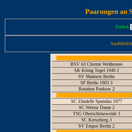
Paarungen an S
Zurück
Ausführlic
BSV 63 Chemie Weißensee
SK König Tegel 1949 2
SV Mattnetz Berlin
SF Berlin 1903 3
Rotation Pankow 2
SC Zitadelle Spandau 1977
SC Weisse Dame 2
TSG Oberschöneweide 3
SC Kreuzberg 3
SV Empor Berlin 2