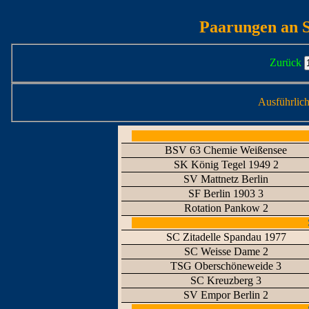
Paarungen an S
Zurück
Ausführlic
BSV 63 Chemie Weißensee
SK König Tegel 1949 2
SV Mattnetz Berlin
SF Berlin 1903 3
Rotation Pankow 2
SC Zitadelle Spandau 1977
SC Weisse Dame 2
TSG Oberschöneweide 3
SC Kreuzberg 3
SV Empor Berlin 2