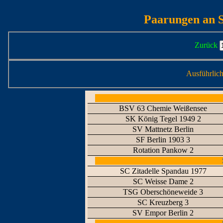
Paarungen an S
Zurück
Ausführlic
BSV 63 Chemie Weißensee
SK König Tegel 1949 2
SV Mattnetz Berlin
SF Berlin 1903 3
Rotation Pankow 2
SC Zitadelle Spandau 1977
SC Weisse Dame 2
TSG Oberschöneweide 3
SC Kreuzberg 3
SV Empor Berlin 2