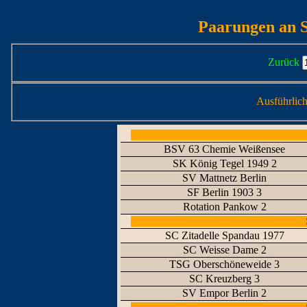
Paarungen an S
Zurück
Ausführlic
BSV 63 Chemie Weißensee
SK König Tegel 1949 2
SV Mattnetz Berlin
SF Berlin 1903 3
Rotation Pankow 2
SC Zitadelle Spandau 1977
SC Weisse Dame 2
TSG Oberschöneweide 3
SC Kreuzberg 3
SV Empor Berlin 2