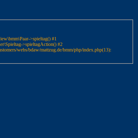
view\bmm\Paar->spieltag() #1
r\Spieltag->spieltagAction() #2
/customers/webs/bdaw/mattzug.de/bmm/php/index.php(13):