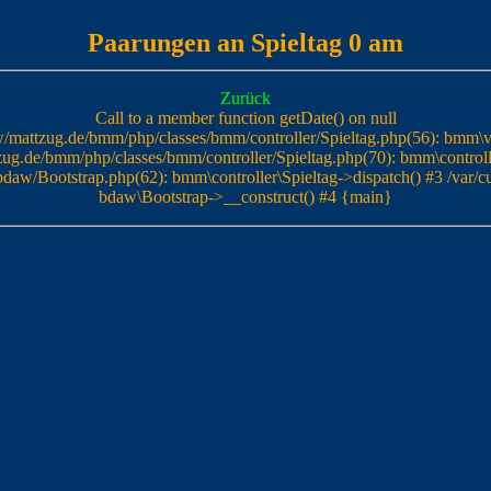
Paarungen an Spieltag 0 am
Zurück
Call to a member function getDate() on null
/mattzug.de/bmm/php/classes/bmm/controller/Spieltag.php(56): bmm\
ug.de/bmm/php/classes/bmm/controller/Spieltag.php(70): bmm\controlle
daw/Bootstrap.php(62): bmm\controller\Spieltag->dispatch() #3 /var
bdaw\Bootstrap->__construct() #4 {main}