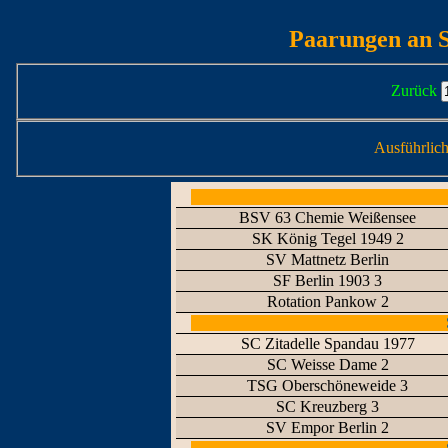
Paarungen an S
Zurück
Ausführlic
BSV 63 Chemie Weißensee
SK König Tegel 1949 2
SV Mattnetz Berlin
SF Berlin 1903 3
Rotation Pankow 2
SC Zitadelle Spandau 1977
SC Weisse Dame 2
TSG Oberschöneweide 3
SC Kreuzberg 3
SV Empor Berlin 2