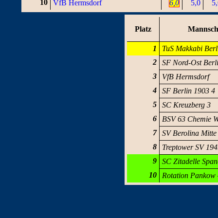
10
VfB Hermsdorf
6,0
5,0
5
Platz
Mannsch
1
TuS Makkabi Berl
2
SF Nord-Ost Berl
3
VfB Hermsdorf
4
SF Berlin 1903 4
5
SC Kreuzberg 3
6
BSV 63 Chemie W
7
SV Berolina Mitte
8
Treptower SV 19
9
SC Zitadelle Spa
10
Rotation Pankow