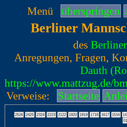
Menü
überspringen
Berliner Mannsc
des
Berline
Anregungen, Fragen, Ko
Dauth (Ro
https://www.mattzug.de/b
Verweise:
Startseite
Anle