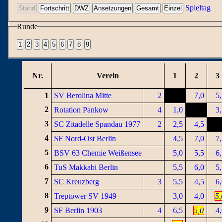
Spieltag
Runde
Nr.
Verein
1
2
3
1
SV Berolina Mitte
2
7,0
5
2
Rotation Pankow
4
1,0
3
3
SC Zitadelle Spandau 1977
2
2,5
4,5
4
SF Nord-Ost Berlin
4,5
7,0
7
5
BSV 63 Chemie Weißensee
5,0
5,5
6
6
TuS Makkabi Berlin
5,5
6,0
5
7
SC Kreuzberg
3
5,5
4,5
6
8
Treptower SV 1949
3,0
4,0
5,
9
SF Berlin 1903
4
6,5
5,0
4