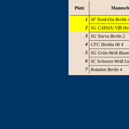
Platz
Mannsch
1
SF Nord-Ost Berlin 
2
SG CAISSA/ VfB He
3
SG Narva Berlin 2
4
CFC Hertha 06 4
5
SG Grün-Weiß Baum
6
SC Schwarz-Weiß Li
7
Rotation Berlin 4