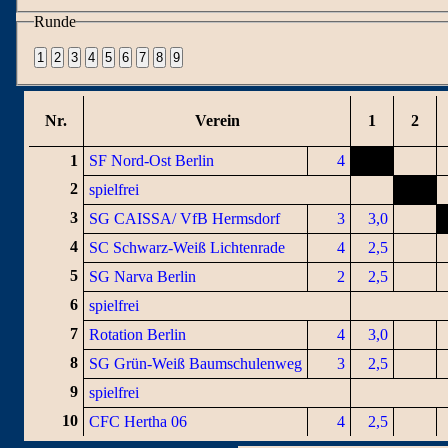
Runde
Nr.
Verein
1
2
1
SF Nord-Ost Berlin
4
2
spielfrei
3
SG CAISSA/ VfB Hermsdorf
3
3,0
4
SC Schwarz-Weiß Lichtenrade
4
2,5
5
SG Narva Berlin
2
2,5
6
spielfrei
7
Rotation Berlin
4
3,0
8
SG Grün-Weiß Baumschulenweg
3
2,5
9
spielfrei
10
CFC Hertha 06
4
2,5