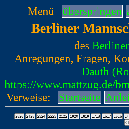
Menü
überspringen
Berliner Mannsc
des
Berline
Anregungen, Fragen, Ko
Dauth (Ro
https://www.mattzug.de/b
Verweise:
Startseite
Anle