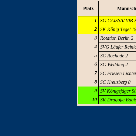
Platz
Mannsch
1
SG CAISSA/ VfB 
2
SK König Tegel 1
3
Rotation Berlin 2
4
SVG Läufer Reini
5
SC Rochade 2
6
SG Wedding 2
7
SC Friesen Lichte
8
SC Kreuzberg 8
9
SV Königsjäger S
10
SK Dragojle Babi