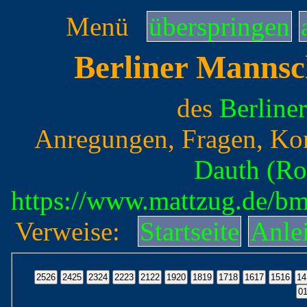
Menü
überspringen
Berliner Mannsc
des
Berline
Anregungen, Fragen, Ko
Dauth (Ro
https://www.mattzug.de/b
Verweise:
Startseite
Anle