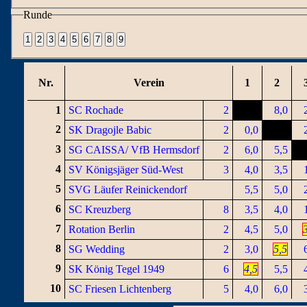
Runde
Nr.
Verein
1
2
1
SC Rochade
2
8,0
2
SK Dragojle Babic
2
0,0
3
SG CAISSA/ VfB Hermsdorf
2
6,0
5,5
4
SV Königsjäger Süd-West
3
4,0
3,5
5
SVG Läufer Reinickendorf
5,5
5,0
6
SC Kreuzberg
8
3,5
4,0
7
Rotation Berlin
2
4,5
5,0
8
SG Wedding
2
3,0
5,5
9
SK König Tegel 1949
6
4,5
5,5
10
SC Friesen Lichtenberg
5
4,0
6,0