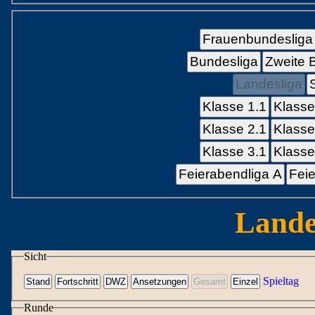
Frauenbundesliga
Bundesliga
Zweite 
Landesliga
Klasse 1.1
Klasse
Klasse 2.1
Klasse
Klasse 3.1
Klasse
Feierabendliga A
Feie
Lande
Sicht
Spieltag
Runde