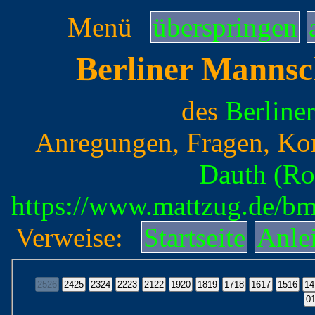
Menü
überspringen
Berliner Mannsc
des
Berline
Anregungen, Fragen, Ko
Dauth (Ro
https://www.mattzug.de/b
Verweise:
Startseite
Anle