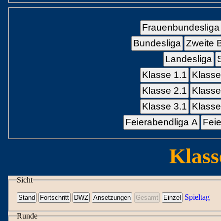
Frauenbundesliga
Bundesliga
Zweite 
Landesliga
Klasse 1.1
Klasse
Klasse 2.1
Klasse
Klasse 3.1
Klasse
Feierabendliga A
Feie
Klass
Sicht
Spieltag
Runde