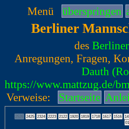
Menü
überspringen
Berliner Mannsc
des
Berline
Anregungen, Fragen, Ko
Dauth (Ro
https://www.mattzug.de/b
Verweise:
Startseite
Anle