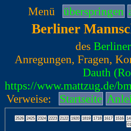
Menü
überspringen
Berliner Mannsc
des
Berline
Anregungen, Fragen, Ko
Dauth (Ro
https://www.mattzug.de/b
Verweise:
Startseite
Anle