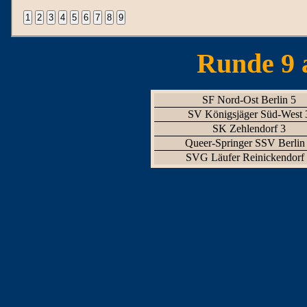
Runde 9 
SF Nord-Ost Berlin 5
SV Königsjäger Süd-West 
SK Zehlendorf 3
Queer-Springer SSV Berlin
SVG Läufer Reinickendorf