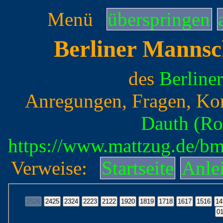
Menü
überspringen
Berliner Mannsc
des
Berline
Anregungen, Fragen, Ko
Dauth (Ro
https://www.mattzug.de/b
Verweise:
Startseite
Anle