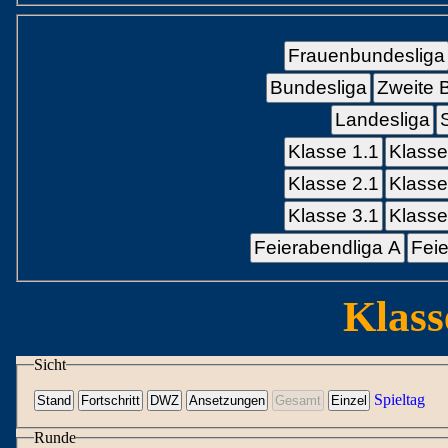
Frauenbundesliga
Bundesliga
Zweite 
Landesliga
Klasse 1.1
Klasse
Klasse 2.1
Klasse
Klasse 3.1
Klasse
Feierabendliga A
Feie
Klass
Sicht
Spieltag
Runde