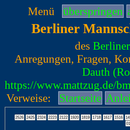
Menü
überspringen
Berliner Mannsc
des
Berline
Anregungen, Fragen, Ko
Dauth (Ro
https://www.mattzug.de/b
Verweise:
Startseite
Anle