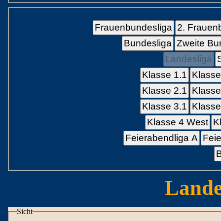
Frauenbundesliga
2. Frauen
Bundesliga
Zweite Bu
Landesliga
Klasse 1.1
Klasse
Klasse 2.1
Klasse
Klasse 3.1
Klasse
Klasse 4 West
K
Feierabendliga A
Feie
B
Lande
Sicht