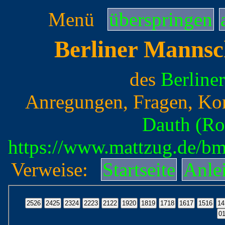
Menü
überspringen
Berliner Mannsc
des
Berline
Anregungen, Fragen, Ko
Dauth (Ro
https://www.mattzug.de/b
Verweise:
Startseite
Anle