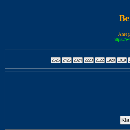
Be
Anreg
https://
Kla