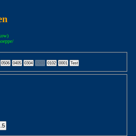
en
kow)
noeppe/
.5