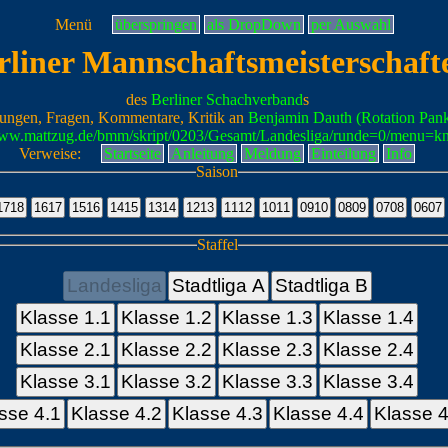
Menü
überspringen
als DropDown
per Auswahl
rliner Mannschaftsmeisterschaft
des
Berliner Schachverband
s
ungen, Fragen, Kommentare, Kritik an
Benjamin Dauth (Rotation Pan
www.mattzug.de/bmm/skript/0203/Gesamt/Landesliga/runde=0/menu=k
Verweise:
Startseite
Anleitung
Meldung
Einteilung
Info
Saison
Staffel
Landesliga
Stadtliga A
Stadtliga B
Klasse 1.1
Klasse 1.2
Klasse 1.3
Klasse 1.4
Klasse 2.1
Klasse 2.2
Klasse 2.3
Klasse 2.4
Klasse 3.1
Klasse 3.2
Klasse 3.3
Klasse 3.4
sse 4.1
Klasse 4.2
Klasse 4.3
Klasse 4.4
Klasse 4