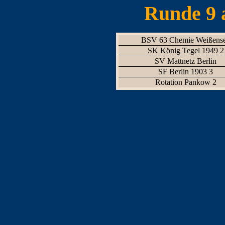
Runde 9 
BSV 63 Chemie Weißens
SK König Tegel 1949 2
SV Mattnetz Berlin
SF Berlin 1903 3
Rotation Pankow 2