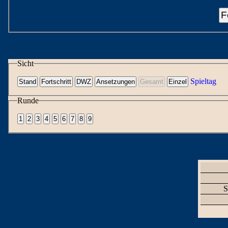
F
Sicht
Spieltag
Runde
S