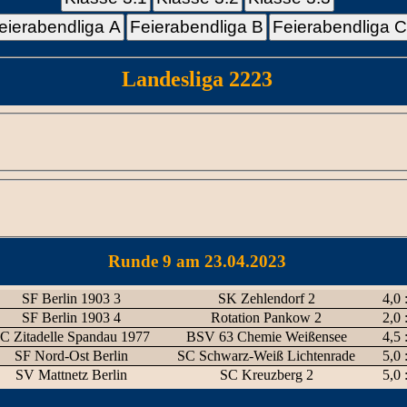
eierabendliga A
Feierabendliga B
Feierabendliga 
Landesliga 2223
Runde 9 am 23.04.2023
SF Berlin 1903 3
SK Zehlendorf 2
4,0 
SF Berlin 1903 4
Rotation Pankow 2
2,0 
C Zitadelle Spandau 1977
BSV 63 Chemie Weißensee
4,5 
SF Nord-Ost Berlin
SC Schwarz-Weiß Lichtenrade
5,0 
SV Mattnetz Berlin
SC Kreuzberg 2
5,0 