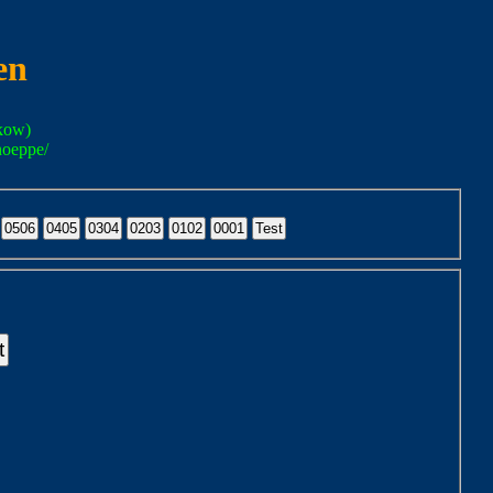
en
kow)
noeppe/
t