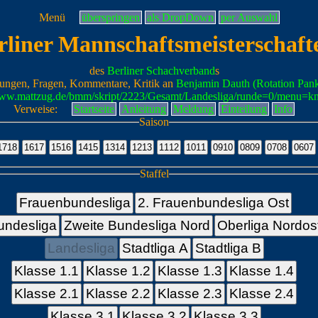
Menü
überspringen
als DropDown
per Auswahl
rliner Mannschaftsmeisterschaft
des
Berliner Schachverband
s
ungen, Fragen, Kommentare, Kritik an
Benjamin Dauth (Rotation Pan
www.mattzug.de/bmm/skript/2223/Gesamt/Landesliga/runde=0/menu=k
Verweise:
Startseite
Anleitung
Meldung
Einteilung
Info
Saison
Staffel
Frauenbundesliga
2. Frauenbundesliga Ost
undesliga
Zweite Bundesliga Nord
Oberliga Nordos
Landesliga
Stadtliga A
Stadtliga B
Klasse 1.1
Klasse 1.2
Klasse 1.3
Klasse 1.4
Klasse 2.1
Klasse 2.2
Klasse 2.3
Klasse 2.4
Klasse 3.1
Klasse 3.2
Klasse 3.3