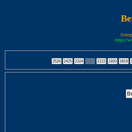
Be
Anreg
https://
B