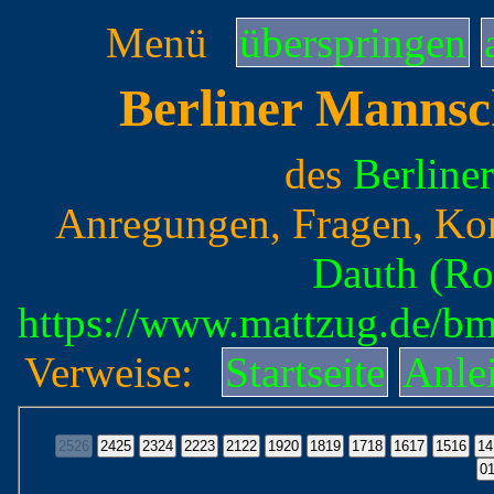
Menü
überspringen
Berliner Mannsc
des
Berline
Anregungen, Fragen, Ko
Dauth (Ro
https://www.mattzug.de/b
Verweise:
Startseite
Anle