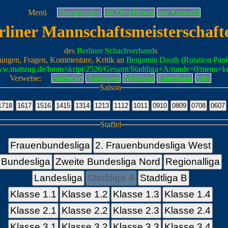
Menü
überspringen
als DropDown
per Auswahl
rliner Mannschaftsmeisterschaft
des
Berliner Schachverband
s
ungen, Fragen, Kommentare, Kritik an
Benjamin Dauth (Rotation Pan
www.mattzug.de/bmm/skript/2526/Gesamt/Stadtliga+A/runde=0/menu=k
Verweise:
Startseite
Anleitung
Meldung
Einteilung
Info
Saison
Staffel
Frauenbundesliga
2. Frauenbundesliga West
Bundesliga
Zweite Bundesliga Nord
Regionalliga
Landesliga
Stadtliga A
Stadtliga B
Klasse 1.1
Klasse 1.2
Klasse 1.3
Klasse 1.4
Klasse 2.1
Klasse 2.2
Klasse 2.3
Klasse 2.4
Klasse 3.1
Klasse 3.2
Klasse 3.3
Klasse 3.4