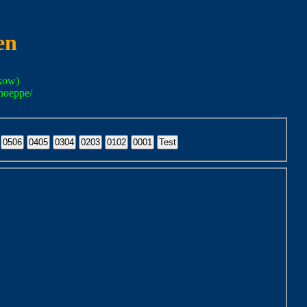
en
kow)
noeppe/