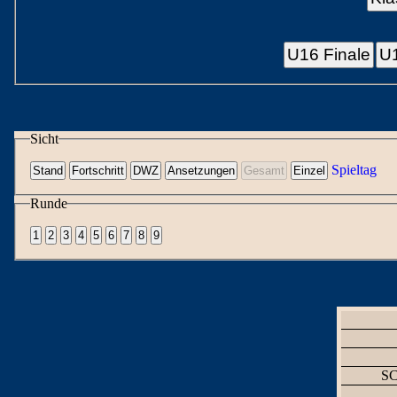
U16 Finale
U1
Sicht
Spieltag
Runde
SC