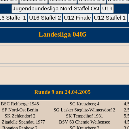
Jugendbundesliga Nord Staffel Ost
U19
6 Staffel 1
U16 Staffel 2
U12 Finale
U12 Staffel 1
Landesliga 0405
Runde 9 am 24.04.2005
BSC Rehberge 1945
SC Kreuzberg 4
4,5
SF Nord-Ost Berlin
SG Lasker Steglitz-Wilmersdorf 2
2,5
SK Zehlendorf 2
SK Tempelhof 1931
5,5
 Zitadelle Spandau 1977
BSV 63 Chemie Weißensee
4,5
Rotation Pankow 2
SC Kreuzberg 3
3,0