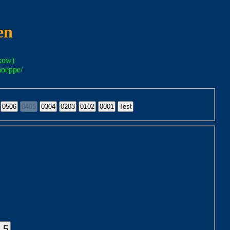
en
kow)
noeppe/
.5