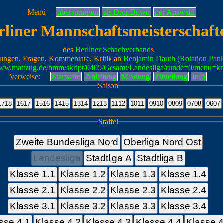
Menü
überspringen
als DropDown
per Auswahl
rliner Mannschaftsmeisterschaft
des
Berliner Schachverband
s
ungen, Fragen, Kommentare, Kritik an
Benjamin Dauth (Rotation Pan
www.mattzug.de/bmm/skript/0405/Gesamt/Landesliga/runde=0/menu=k
Verweise:
Startseite
Anleitung
Meldung
Einteilung
Info
Saison
Staffel
Zweite Bundesliga Nord
Oberliga Nord Ost
Landesliga
Stadtliga A
Stadtliga B
Klasse 1.1
Klasse 1.2
Klasse 1.3
Klasse 1.4
Klasse 2.1
Klasse 2.2
Klasse 2.3
Klasse 2.4
Klasse 3.1
Klasse 3.2
Klasse 3.3
Klasse 3.4
sse 4.1
Klasse 4.2
Klasse 4.3
Klasse 4.4
Klasse 4