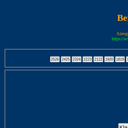
Be
Anreg
https://
Kla