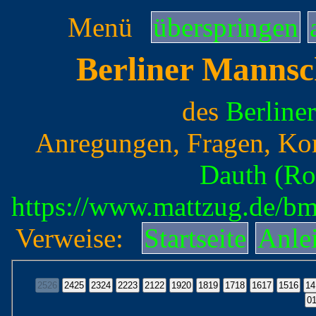
Menü
überspringen
Berliner Mannsc
des
Berline
Anregungen, Fragen, Ko
Dauth (Ro
https://www.mattzug.de/b
Verweise:
Startseite
Anle