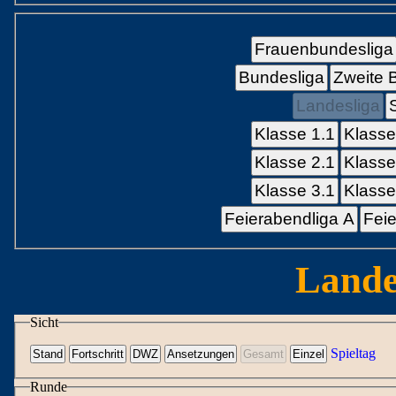
Frauenbundesliga
Bundesliga
Zweite 
Landesliga
Klasse 1.1
Klasse
Klasse 2.1
Klasse
Klasse 3.1
Klasse
Feierabendliga A
Feie
Lande
Sicht
Spieltag
Runde