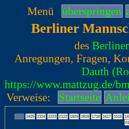
Menü
überspringen
Berliner Mannsc
des
Berline
Anregungen, Fragen, Ko
Dauth (Ro
https://www.mattzug.de/b
Verweise:
Startseite
Anle