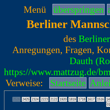
Menü
überspringen
Berliner Mannsc
des
Berline
Anregungen, Fragen, Ko
Dauth (Ro
https://www.mattzug.de/b
Verweise:
Startseite
Anle