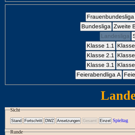
Frauenbundesliga
Bundesliga
Zweite 
Landesliga
Klasse 1.1
Klasse
Klasse 2.1
Klasse
Klasse 3.1
Klasse
Feierabendliga A
Feie
Lande
Sicht
Spieltag
Runde