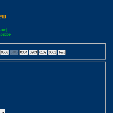
en
kow)
noeppe/
.5