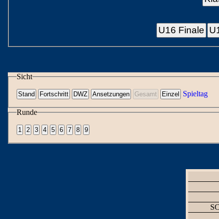
U16 Finale
U1
Sicht
Spieltag
Runde
SC