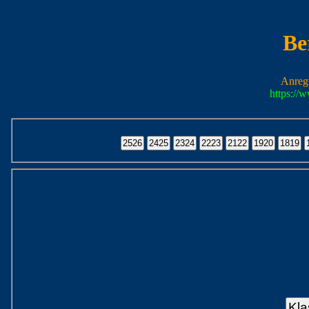
Be
Anreg
https://
Kla