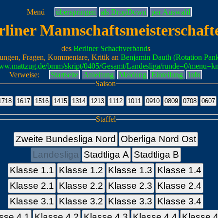
Menü
überspringen
als DropDown
per Auswahl
rliner Mannschaftsmeisterschaft
des
Berliner Schachverband
s
ungen, Fragen, Kommentare, Kritik an
Benjamin Dauth (Rotation Pan
www.mattzug.de/bmm/skript/0405/Gesamt/Landesliga/runde=0/menu=k
Verweise:
Startseite
Anleitung
Meldung
Einteilung
Info
Saison
Staffel
Zweite Bundesliga Nord
Oberliga Nord Ost
Landesliga
Stadtliga A
Stadtliga B
Klasse 1.1
Klasse 1.2
Klasse 1.3
Klasse 1.4
Klasse 2.1
Klasse 2.2
Klasse 2.3
Klasse 2.4
Klasse 3.1
Klasse 3.2
Klasse 3.3
Klasse 3.4
sse 4.1
Klasse 4.2
Klasse 4.3
Klasse 4.4
Klasse 4