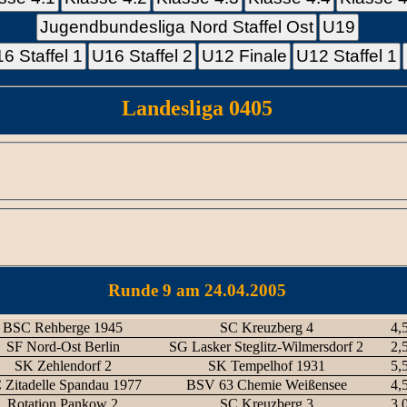
Jugendbundesliga Nord Staffel Ost
U19
6 Staffel 1
U16 Staffel 2
U12 Finale
U12 Staffel 1
Landesliga 0405
Runde 9 am 24.04.2005
BSC Rehberge 1945
SC Kreuzberg 4
4,5
SF Nord-Ost Berlin
SG Lasker Steglitz-Wilmersdorf 2
2,5
SK Zehlendorf 2
SK Tempelhof 1931
5,5
 Zitadelle Spandau 1977
BSV 63 Chemie Weißensee
4,5
Rotation Pankow 2
SC Kreuzberg 3
3,0