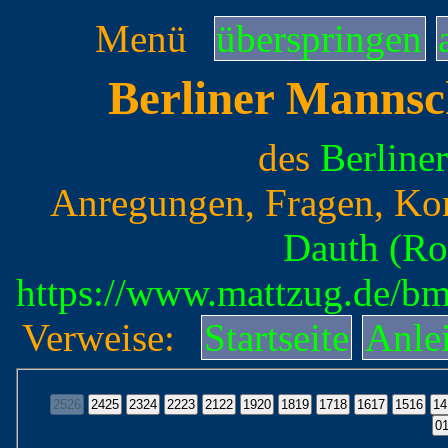
Menü
überspringen
Berliner Mannsc
des
Berline
Anregungen, Fragen, Ko
Dauth (Ro
https://www.mattzug.de/b
Verweise:
Startseite
Anle