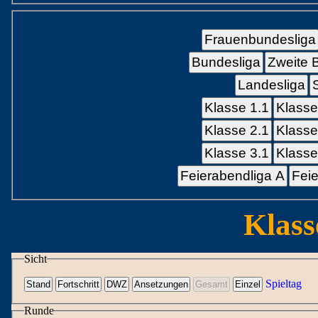
Frauenbundesliga
Bundesliga
Zweite 
Landesliga
Klasse 1.1
Klasse
Klasse 2.1
Klasse
Klasse 3.1
Klasse
Feierabendliga A
Feie
Klass
Sicht
Spieltag
Runde