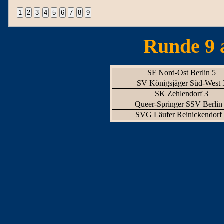
Runde 9 
SF Nord-Ost Berlin 5
SV Königsjäger Süd-West 
SK Zehlendorf 3
Queer-Springer SSV Berlin
SVG Läufer Reinickendorf