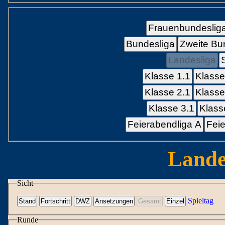
Frauenbundeslig
Bundesliga
Zweite Bu
Landesliga
Klasse 1.1
Klasse
Klasse 2.1
Klasse
Klasse 3.1
Klass
Feierabendliga A
Feie
Lande
Sicht
Spieltag
Runde