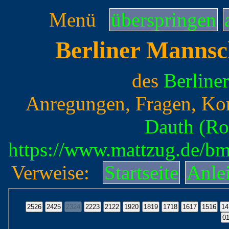
Menü
überspringen
Berliner Mannsc
des
Berline
Anregungen, Fragen, Ko
Dauth (Ro
https://www.mattzug.de/b
Verweise:
Startseite
Anle