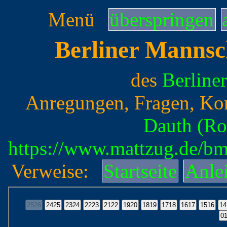
Menü
überspringen
Berliner Mannsc
des
Berline
Anregungen, Fragen, Ko
Dauth (Ro
https://www.mattzug.de/b
Verweise:
Startseite
Anle