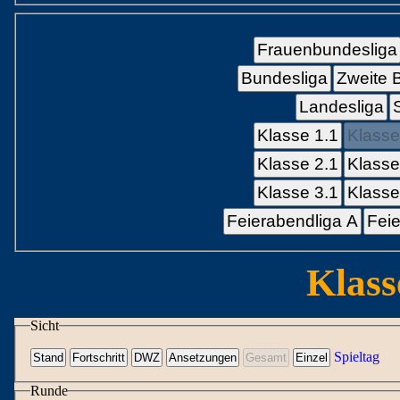
Frauenbundesliga
Bundesliga
Zweite 
Landesliga
Klasse 1.1
Klasse
Klasse 2.1
Klasse
Klasse 3.1
Klasse
Feierabendliga A
Feie
Klass
Sicht
Spieltag
Runde