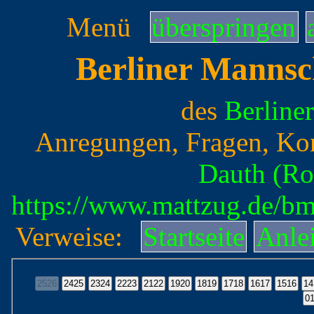
Menü
überspringen
Berliner Mannsc
des
Berline
Anregungen, Fragen, Ko
Dauth (Ro
https://www.mattzug.de/b
Verweise:
Startseite
Anle