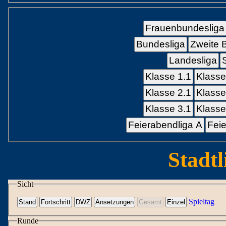
Frauenbundesliga
Bundesliga
Zweite 
Landesliga
Klasse 1.1
Klasse
Klasse 2.1
Klasse
Klasse 3.1
Klasse
Feierabendliga A
Feie
Stadtl
Sicht
Spieltag
Runde