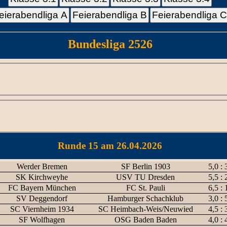
eierabendliga A
Feierabendliga B
Feierabendliga 
Bundesliga 2526
Runde 15 am 26.04.2026
Werder Bremen
SF Berlin 1903
5,0 : 
SK Kirchweyhe
USV TU Dresden
5,5 : 
FC Bayern München
FC St. Pauli
6,5 : 
SV Deggendorf
Hamburger Schachklub
3,0 : 
SC Viernheim 1934
SC Heimbach-Weis/Neuwied
4,5 : 
SF Wolfhagen
OSG Baden Baden
4,0 : 