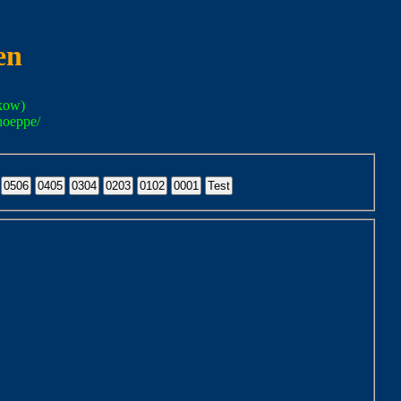
en
kow)
noeppe/