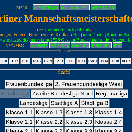
Menü
überspringen
als DropDown
per Auswahl
rliner Mannschaftsmeisterschaft
des
Berliner Schachverband
s
ungen, Fragen, Kommentare, Kritik an
Benjamin Dauth (Rotation Pan
www.mattzug.de/bmm/skript/2526/Gesamt/Bundesliga/runde=0/menu=k
Verweise:
Startseite
Anleitung
Meldung
Einteilung
Info
Saison
Staffel
Frauenbundesliga
2. Frauenbundesliga West
Bundesliga
Zweite Bundesliga Nord
Regionalliga
Landesliga
Stadtliga A
Stadtliga B
Klasse 1.1
Klasse 1.2
Klasse 1.3
Klasse 1.4
Klasse 2.1
Klasse 2.2
Klasse 2.3
Klasse 2.4
Klasse 3.1
Klasse 3.2
Klasse 3.3
Klasse 3.4