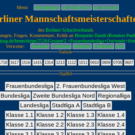
Menü
überspringen
als DropDown
per Auswahl
rliner Mannschaftsmeisterschaft
des
Berliner Schachverband
s
ungen, Fragen, Kommentare, Kritik an
Benjamin Dauth (Rotation Pan
ttzug.de/bmm/skript/2526/Gesamt/2.+Frauenbundesliga+Ost/runde=0/
Verweise:
Startseite
Anleitung
Meldung
Einteilung
Info
Saison
Staffel
Frauenbundesliga
2. Frauenbundesliga West
Bundesliga
Zweite Bundesliga Nord
Regionalliga
Landesliga
Stadtliga A
Stadtliga B
Klasse 1.1
Klasse 1.2
Klasse 1.3
Klasse 1.4
Klasse 2.1
Klasse 2.2
Klasse 2.3
Klasse 2.4
Klasse 3.1
Klasse 3.2
Klasse 3.3
Klasse 3.4