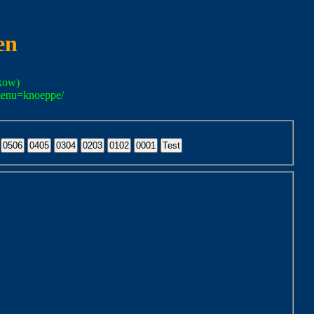
en
kow)
menu=knoeppe/